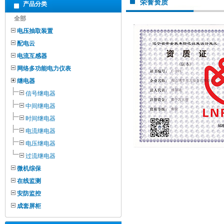
荣誉资质
产品分类
全部
电压抽取装置
配电云
电流互感器
网络多功能电力仪表
继电器
信号继电器
中间继电器
时间继电器
电流继电器
电压继电器
过流继电器
微机综保
在线监测
安防监控
成套屏柜